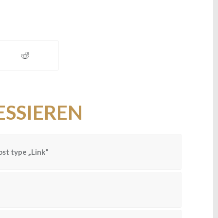
ESSIEREN
ost type „Link“