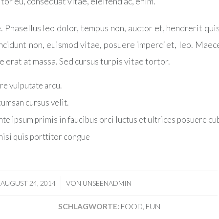
itor eu, consequat vitae, eleifend ac, enim.
 Phasellus leo dolor, tempus non, auctor et, hendrerit quis,
tincidunt non, euismod vitae, posuere imperdiet, leo. Mae
 erat at massa. Sed cursus turpis vitae tortor.
e vulputate arcu.
umsan cursus velit.
te ipsum primis in faucibus orci luctus et ultrices posuere cu
nisi quis porttitor congue
/
AUGUST 24, 2014
VON
UNSEENADMIN
SCHLAGWORTE:
FOOD
,
FUN