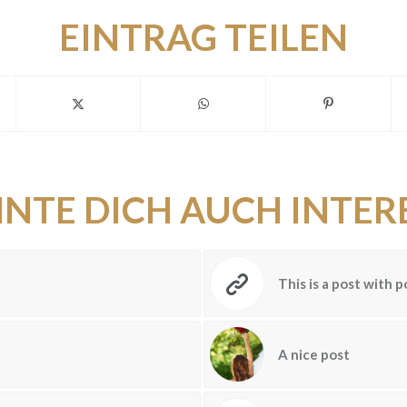
EINTRAG TEILEN
NTE DICH AUCH INTER
This is a post with p
A nice post