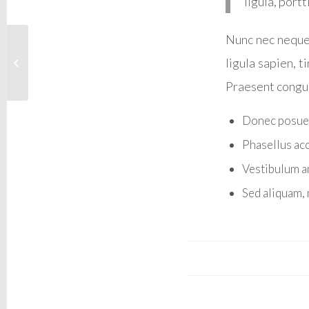
ligula, portt
Nunc nec neque.
ligula sapien, 
Entry without preview image
Praesent congue
Donec posuer
Phasellus acc
Vestibulum an
Sed aliquam, 