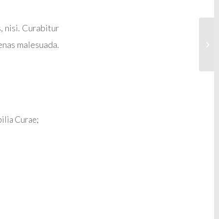
 nisi. Curabitur
cenas malesuada.
bilia Curae;