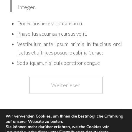
Integer.
Donec posuere vulputate arcu.
Phasellus accumsan cursus velit.
Vestibulum ante ipsum primis in faucibus orci
luctus et ultrices posuere cubilia Curae;
Sed aliquam, nisi quis porttitor congue
Weiterlesen
Wir verwenden Cookies, um Ihnen die bestmögliche Erfahrung
/
MAI 11, 2015
VON
UNSEENADMIN
auf unserer Website zu bieten.
Sie können mehr darüber erfahren, welche Cookies wir